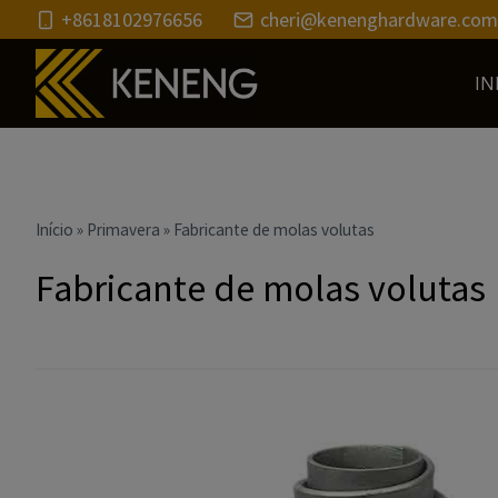
Ir
+8618102976656
cheri@kenenghardware.com
para
o
IN
conteúdo
Início
»
Primavera
»
Fabricante de molas volutas
Fabricante de molas volutas