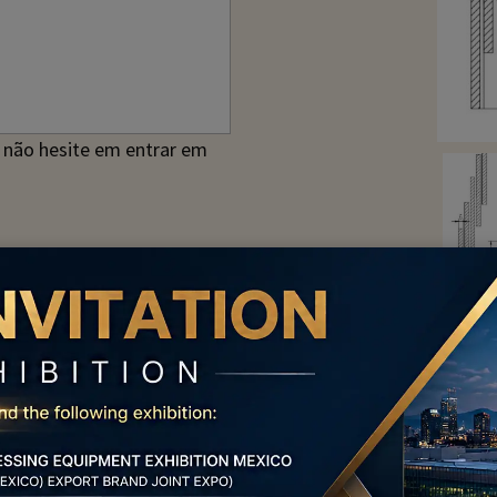
 não hesite em entrar em
O de
de, entre em contato com a KENENG e lhe forneceremos um 