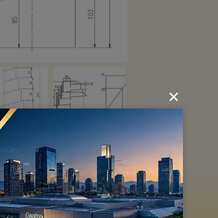
senho da mola voluta está acima:
serviço da melhor qualidade.