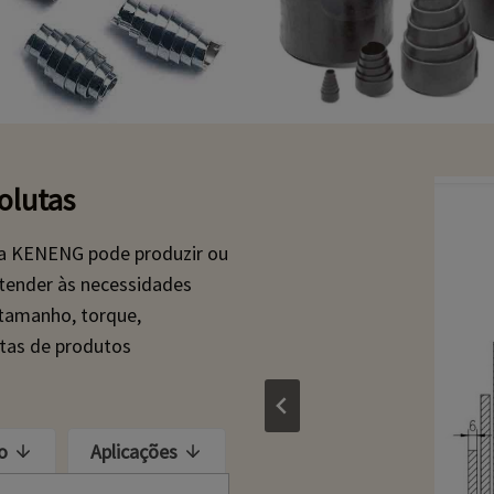
olutas
 a KENENG pode produzir ou
tender às necessidades
 tamanho, torque,
etas de produtos
o
Aplicações