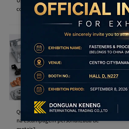
Usinagem CNC de peças
complexas: como são fabricadas?
Quais são as principais tendências
na estampagem personalizada de
metais?